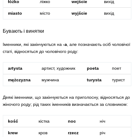
łóżko
ліжко
wejście
вихід
miasto
місто
wyjście
вихід
Бувають і винятки
Іменники, які закінчуються на
-a
, але позначають осіб чоловічої
статі, відносяться до чоловічого роду:
artysta
артист, художник
poeta
поет
mężczyzna
мужчина
turysta
турист
Деякі іменники, що закінчуються на приголосну, відносяться до
жіночого роду; рід таких іменників визначається за словником:
kość
кістка
noc
ніч
krew
кров
rzecz
річ