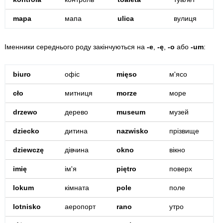
mapa
мапа
ulica
вулиця
Іменники середнього роду закінчуються на
-e
,
-ę
,
-o
або
-um
:
biuro
офіс
mięso
м'ясо
cło
митниця
morze
море
drzewo
дерево
museum
музей
dziecko
дитина
nazwisko
прізвище
dziewczę
дівчина
okno
вікно
imię
ім'я
piętro
поверх
lokum
кімната
pole
поле
lotnisko
аеропорт
rano
утро