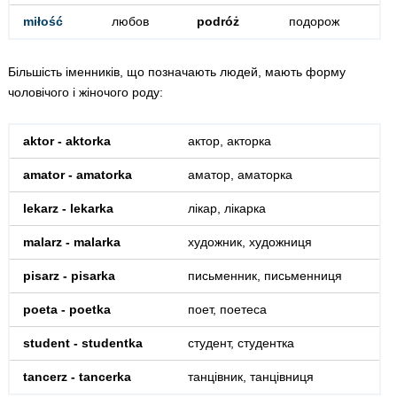
miłość
любов
podróż
подорож
Більшість іменників, що позначають людей, мають форму
чоловічого і жіночого роду:
aktor - aktorka
актор, акторка
amator - amatorka
аматор, аматорка
lekarz - lekarka
лікар, лікарка
malarz - malarka
художник, художниця
pisarz - pisarka
письменник, письменниця
poeta - poetka
поет, поетеса
student - studentka
студент, студентка
tancerz - tancerka
танцівник, танцівниця