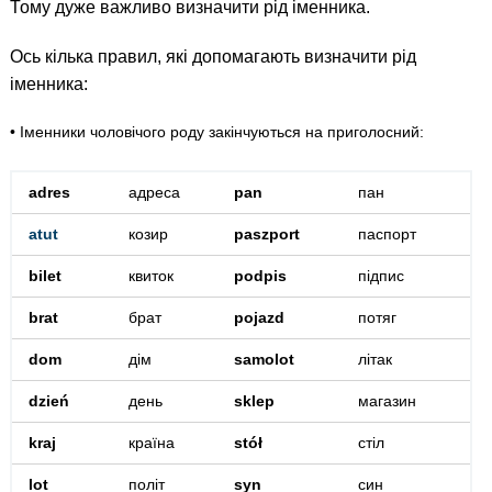
Тому дуже важливо визначити рід іменника.
Ось кілька правил, які допомагають визначити рід
іменника:
• Іменники чоловічого роду закінчуються на приголосний:
adres
адреса
pan
пан
atut
козир
paszport
паспорт
bilet
квиток
podpis
підпис
brat
брат
pojazd
потяг
dom
дім
samolot
літак
dzień
день
sklep
магазин
kraj
країна
stół
стіл
lot
політ
syn
син