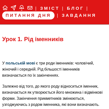
|
ЗМІСТ
|
БЛОГ
|
ПИТАННЯ ДНЯ
|
ЗАВДАННЯ
Урок 1. Рід іменників
У
польській мові
є три роди іменників: чоловічий,
жіночий і середній. Рід більшості іменників
визначається по їх закінченнях.
Залежно від того, до якого роду відноситься іменник,
визначається як утворюється його множина і відмінкові
форми. Закінчення прикметників змінюються,
узгоджуючись з родом іменника, які вони визначають.