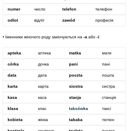
numer
число
telefon
телефон
odlot
відліт
zawód
професія
• Іменники жіночого роду закінчуються на
-a
або
-i
:
apteka
аптека
matka
мати
córka
дочка
pani
пані
data
дата
poczta
пошта
karta
карта
siostra
сестра
kasa
каса
stacja
станція
klasa
клас
taksówka
таксі
kobieta
жінка
tabaka
тютюн
kontrola
контроль
toaleta
туалет