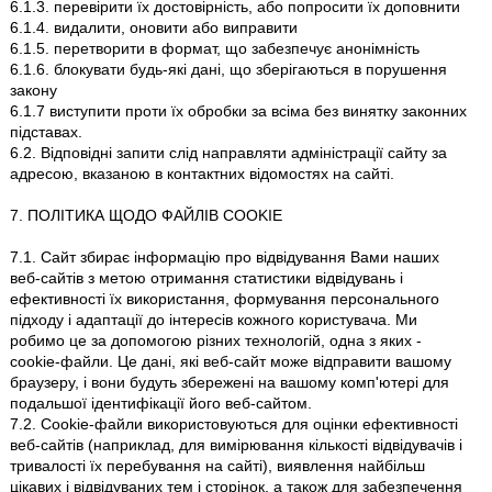
6.1.3. перевірити їх достовірність, або попросити їх доповнити
6.1.4. видалити, оновити або виправити
6.1.5. перетворити в формат, що забезпечує анонімність
6.1.6. блокувати будь-які дані, що зберігаються в порушення
закону
6.1.7 виступити проти їх обробки за всіма без винятку законних
підставах.
6.2. Відповідні запити слід направляти адміністрації сайту за
адресою, вказаною в контактних відомостях на сайті.
7. ПОЛІТИКА ЩОДО ФАЙЛІВ COOKIE
7.1. Сайт збирає інформацію про відвідування Вами наших
веб-сайтів з метою отримання статистики відвідувань і
ефективності їх використання, формування персонального
підходу і адаптації до інтересів кожного користувача. Ми
робимо це за допомогою різних технологій, одна з яких -
cookie-файли. Це дані, які веб-сайт може відправити вашому
браузеру, і вони будуть збережені на вашому комп'ютері для
подальшої ідентифікації його веб-сайтом.
7.2. Cookie-файли використовуються для оцінки ефективності
веб-сайтів (наприклад, для вимірювання кількості відвідувачів і
тривалості їх перебування на сайті), виявлення найбільш
цікавих і відвідуваних тем і сторінок, а також для забезпечення