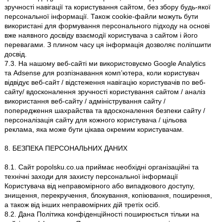
зручності навігації та користування сайтом, без збору будь-якої
персональної інформації. Також cookie-файли можуть бути
використані для формування персонального підходу на основі
вже наявного досвіду взаємодії користувача з сайтом і його
перевагами. З плином часу ця інформація дозволяє поліпшити
досвід.
7.3. На нашому веб-сайті ми використовуємо Google Analytics
та Adsense для розпізнавання комп’ютера, коли користувач
відвідує веб-сайт / відстеження навігацію користувачів по веб-
сайту/ вдосконалення зручності користування сайтом / аналіз
використання веб-сайту / адміністрування сайту /
попередження шахрайства та вдосконалення безпеки сайту /
персоналізація сайту для кожного користувача / цільова
реклама, яка може бути цікава окремим користувачам.
8. БЕЗПЕКА ПЕРСОНАЛЬНИХ ДАНИХ
8.1. Сайт popolsku.co.ua приймає необхідні організаційні та
технічні заходи для захисту персональної інформації
Користувача від неправомірного або випадкового доступу,
знищення, перекручення, блокування, копіювання, поширення,
а також від інших неправомірних дій третіх осіб.
8.2. Дана Політика конфіденційності поширюється тільки на