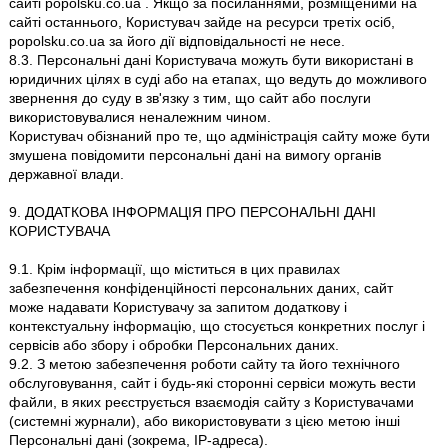
сайті popolsku.co.ua . Якщо за посиланнями, розміщеними на
сайті останнього, Користувач зайде на ресурси третіх осіб,
popolsku.co.ua за його дії відповідальності не несе.
8.3. Персональні дані Користувача можуть бути використані в
юридичних цілях в суді або на етапах, що ведуть до можливого
звернення до суду в зв'язку з тим, що сайт або послуги
використовувалися неналежним чином.
Користувач обізнаний про те, що адміністрація сайту може бути
змушена повідомити персональні дані на вимогу органів
державної влади.
9. ДОДАТКОВА ІНФОРМАЦІЯ ПРО ПЕРСОНАЛЬНІ ДАНІ
КОРИСТУВАЧА
9.1. Крім інформації, що міститься в цих правилах
забезпечення конфіденційності персональних даних, сайт
може надавати Користувачу за запитом додаткову і
контекстуальну інформацію, що стосується конкретних послуг і
сервісів або збору і обробки Персональних даних.
9.2. З метою забезпечення роботи сайту та його технічного
обслуговування, сайт і будь-які сторонні сервіси можуть вести
файли, в яких реєструється взаємодія сайту з Користувачами
(системні журнали), або використовувати з цією метою інші
Персональні дані (зокрема, IP-адреса).