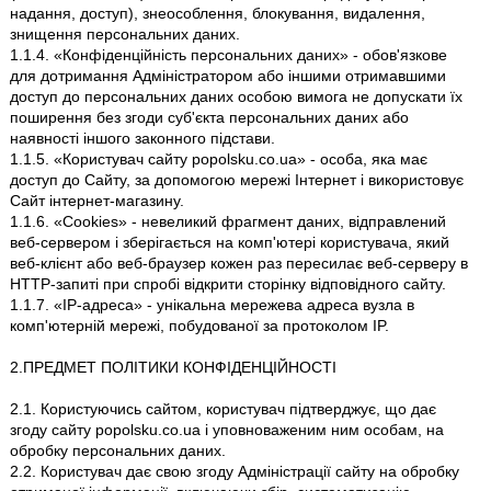
надання, доступ), знеособлення, блокування, видалення,
знищення персональних даних.
1.1.4. «Конфіденційність персональних даних» - обов'язкове
для дотримання Адміністратором або іншими отримавшими
доступ до персональних даних особою вимога не допускати їх
поширення без згоди суб'єкта персональних даних або
наявності іншого законного підстави.
1.1.5. «Користувач сайту popolsku.co.ua» - особа, яка має
доступ до Сайту, за допомогою мережі Інтернет і використовує
Сайт інтернет-магазину.
1.1.6. «Cookies» - невеликий фрагмент даних, відправлений
веб-сервером і зберігається на комп'ютері користувача, який
веб-клієнт або веб-браузер кожен раз пересилає веб-серверу в
HTTP-запиті при спробі відкрити сторінку відповідного сайту.
1.1.7. «IP-адреса» - унікальна мережева адреса вузла в
комп'ютерній мережі, побудованої за протоколом IP.
2.ПРЕДМЕТ ПОЛІТИКИ КОНФІДЕНЦІЙНОСТІ
2.1. Користуючись сайтом, користувач підтверджує, що дає
згоду сайту popolsku.co.ua і уповноваженим ним особам, на
обробку персональних даних.
2.2. Користувач дає свою згоду Адміністрації сайту на обробку