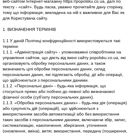
веб-сайтом Інтернет-магазину https://popolsku.co.ua, далі по
тексту - «сайт». Будь ласка, уважно прочитайте дану сторінку,
тому що інформація, викладена на ній є важливою для Вас як
для Користувача сайту.
1. ВИЗНАЧЕННЯ ТЕРМІНІВ
1.1 У даній Політиці конфіденційності використовуються такі
терміни:
1.1.1. «Адміністрація сайту» - уповноважені співробітники на
управління сайтом, що діють від імені сайту popolsku.co.ua, які
організовують обробку персональних даних, а також
визначають цілі обробки персональних даних, склад
персональних даних, які підлягають обробці, дії або операції,
що здійснюються з персональними даними.
1.1.2. «Персональні дані» - будь-яка інформація, що
стосується прямо або побічно до певної або визначаємої
фізичної особи (суб'єкту персональних даних).
1.1.3. «Обробка персональних даних» - будь-яка дія (операція)
або сукупність дій (операцій), що здійснюються з
використанням засобів автоматизації або без використання
таких засобів з персональними даними, включаючи збір, запис,
систематизацію, накопичення, зберігання, уточнення
(оновлення, зміна), витяг, використання, передачу (поширення,