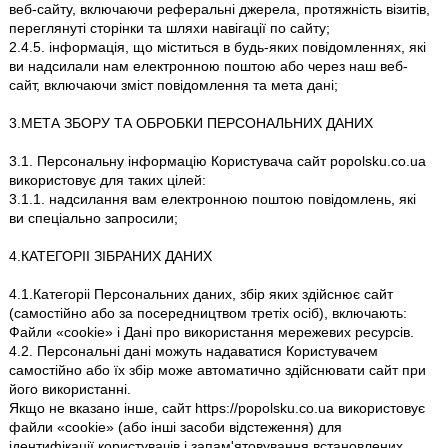
веб-сайту, включаючи реферальні джерела, протяжність візитів,
переглянуті сторінки та шляхи навігації по сайту;
2.4.5. інформація, що міститься в будь-яких повідомленнях, які
ви надсилали нам електронною поштою або через наш веб-
сайт, включаючи зміст повідомлення та мета дані;
3.МЕТА ЗБОРУ ТА ОБРОБКИ ПЕРСОНАЛЬНИХ ДАНИХ
3.1. Персональну інформацію Користувача сайт popolsku.co.ua
використовує для таких цілей:
3.1.1. надсилання вам електронною поштою повідомлень, які
ви спеціально запросили;
4.КАТЕГОРІІ ЗІБРАНИХ ДАНИХ
4.1.Категоріі Персональних даних, збір яких здійснює сайт
(самостійно або за посередництвом третіх осіб), включають:
Файли «cookie» і Дані про використання мережевих ресурсів.
4.2. Персональні дані можуть надаватися Користувачем
самостійно або їх збір може автоматично здійснювати сайт при
його використанні.
Якщо не вказано інше, сайт https://popolsku.co.ua використовує
файли «cookie» (або інші засоби відстеження) для
ідентифікації користувачів і запам'ятовування встановлених