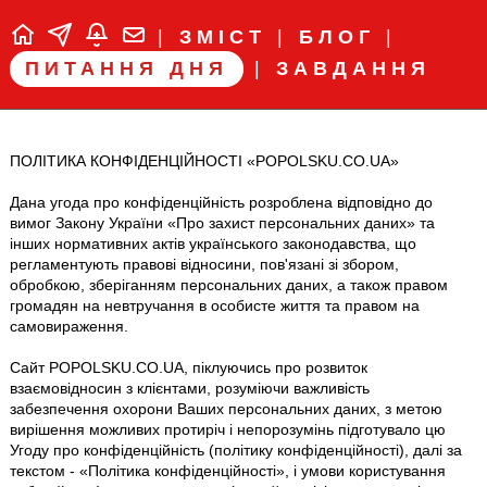
|
ЗМІСТ
|
БЛОГ
|
ПИТАННЯ ДНЯ
|
ЗАВДАННЯ
ПОЛІТИКА КОНФІДЕНЦІЙНОСТІ «POPOLSKU.CO.UA»
Дана угода про конфіденційність розроблена відповідно до
вимог Закону України «Про захист персональних даних» та
інших нормативних актів українського законодавства, що
регламентують правові відносини, пов'язані зі збором,
обробкою, зберіганням персональних даних, а також правом
громадян на невтручання в особисте життя та правом на
самовираження.
Сайт POPOLSKU.CO.UA, піклуючись про розвиток
взаємовідносин з клієнтами, розуміючи важливість
забезпечення охорони Ваших персональних даних, з метою
вирішення можливих протиріч і непорозумінь підготувало цю
Угоду про конфіденційність (політику конфіденційності), далі за
текстом - «Політика конфіденційності», і умови користування