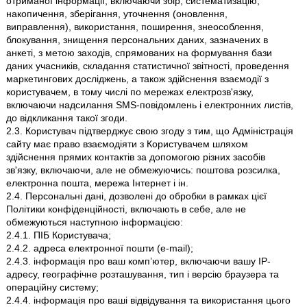
отриманої інформації, включаючи збір, систематизацію,
накопичення, зберігання, уточнення (оновлення,
виправлення), використання, поширення, знеособлення,
блокування, знищення персональних даних, зазначених в
анкеті, з метою заходів, спрямованих на формування бази
даних учасників, складання статистичної звітності, проведення
маркетингових досліджень, а також здійснення взаємодії з
користувачем, в тому числі по мережах електрозв'язку,
включаючи надсилання SMS-повідомлень і електронних листів,
до відкликання такої згоди.
2.3. Користувач підтверджує свою згоду з тим, що Адміністрація
сайту має право взаємодіяти з Користувачем шляхом
здійснення прямих контактів за допомогою різних засобів
зв'язку, включаючи, але не обмежуючись: поштова розсилка,
електронна пошта, мережа Інтернет і ін.
2.4. Персональні дані, дозволені до обробки в рамках цієї
Політики конфіденційності, включають в себе, але не
обмежуються наступною інформацією:
2.4.1. ПІБ Користувача;
2.4.2. адреса електронної пошти (e-mail);
2.4.3. інформація про ваш комп’ютер, включаючи вашу IP-
адресу, географічне розташування, тип і версію браузера та
операційну систему;
2.4.4. інформація про ваші відвідування та використання цього