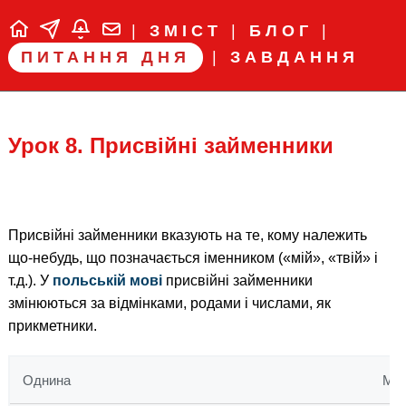
|
ЗМІСТ
|
БЛОГ
|
ПИТАННЯ ДНЯ
|
ЗАВДАННЯ
Урок 8. Присвійні займенники
Присвійні займенники вказують на те, кому належить
що-небудь, що позначається іменником («мій», «твій» і
т.д.). У
польській мові
присвійні займенники
змінюються за відмінками, родами і числами, як
прикметники.
Однина
Мн