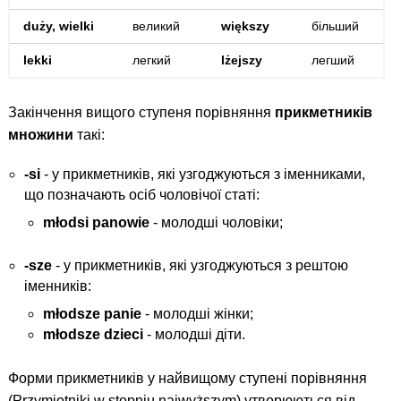
duży, wielki
великий
większy
більший
lekki
легкий
lżejszy
легший
Закінчення вищого ступеня порівняння
прикметників
множини
такі:
-si
- у прикметників, які узгоджуються з іменниками,
що позначають осіб чоловічої статі:
młodsi panowie
- молодші чоловіки;
-sze
- у прикметників, які узгоджуються з рештою
іменників:
młodsze panie
- молодші жінки;
młodsze dzieci
- молодші діти.
Форми прикметників у найвищому ступені порівняння
(Przymiotniki w stopniu najwyższym) утворюються від