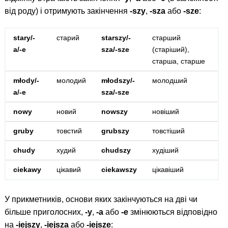
від роду) і отримують закінчення
-szy
,
-sza
або
-sze
:
stary/-
старий
starszy/-
старший
a/-e
sza/-sze
(старіший),
старша, старше
młody/-
молодий
młodszy/-
молодший
a/-e
sza/-sze
nowy
новий
nowszy
новіший
gruby
товстий
grubszy
товстіший
chudy
худий
chudszy
худіший
ciekawy
цікавий
ciekawszy
цікавіший
У прикметників, основи яких закінчуються на дві чи
більше приголосних,
-y
,
-a
або
-e
змінюються відповідно
на
-iejszy
,
-iejsza
або
-iejsze
: