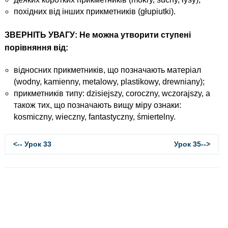
похідних від інших прикметників (głupiutki).
ЗВЕРНІТЬ УВАГУ: Не можна утворити ступені
порівняння від:
відносних прикметників, що позначають матеріал
(wodny, kamienny, metalowy, plastikowy, drewniany);
прикметників типу: dzisiejszy, coroczny, wczorajszy, а
також тих, що позначають вищу міру ознаки:
kosmiczny, wieczny, fantastyczny, śmiertelny.
<-- Урок 33
Урок 35-->