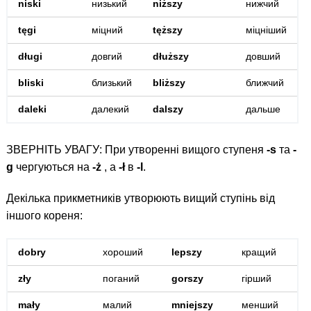
niski
низький
niższy
нижчий
tęgi
міцний
tęższy
міцніший
długi
довгий
dłuższy
довший
bliski
близький
bliższy
ближчий
daleki
далекий
dalszy
дальше
ЗВЕРНІТЬ УВАГУ: При утворенні вищого ступеня
-s
та
-
g
чергуються на
-ż
, a
-ł
в
-l
.
Декілька прикметників утворюють вищий ступінь від
іншого кореня:
dobry
хороший
lepszy
кращий
zły
поганий
gorszy
гірший
mały
малий
mniejszy
менший