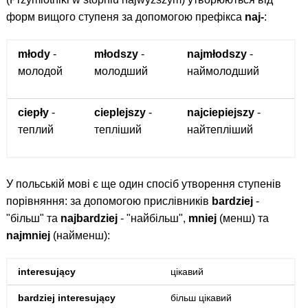
форм вищого ступеня за допомогою префікса
naj-
:
młody
-
młodszy
-
najmłodszy
-
молодой
молодший
наймолодший
ciepły
-
cieplejszy
-
najciepiejszy
-
теплий
тепліший
найтепліший
У польській мові є ще один спосіб утворення ступенів
порівняння: за допомогою прислівників
bardziej
-
"більш" та
najbardziej
- "найбільш",
mniej
(менш) та
najmniej
(найменш):
interesujący
цікавий
bardziej interesujący
більш цікавий