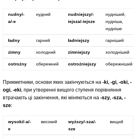
nudny/-
нудний
nudniejszy/-
нудніший,
a/-e
iejsza/-iejsze
нудніша,
нудніше
ładny
гарний
ładniejszy
гарніший
zimny
холодний
zimniejszy
холодніший
ostrożny
обережний
ostrożniejszy
обережніший
Прикметники, основи яких закінчуються на
-ki, -gi, -oki, -
ogi, -eki
, при утворенні вищого ступеня порівняння
втрачають ці закінчення, які міняються на
-szy, -sza, -
sze
:
wysoki/-a/-
високий
wyższy/-sza/-
вищий
e
sze