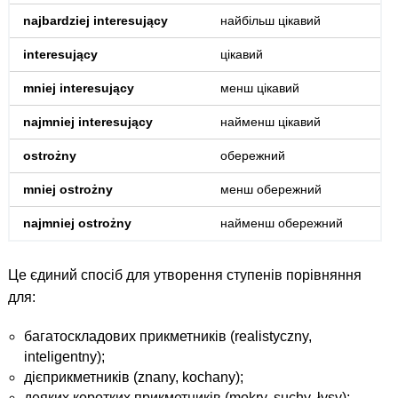
najbardziej interesujący
найбільш цікавий
interesujący
цікавий
mniej interesujący
менш цікавий
najmniej interesujący
найменш цікавий
ostrożny
обережний
mniej ostrożny
менш обережний
najmniej ostrożny
найменш обережний
Це єдиний спосіб для утворення ступенів порівняння
для:
багатоскладових прикметників (realistyczny,
inteligentny);
дієприкметників (znany, kochany);
деяких коротких прикметників (mokry, suchy, łysy);