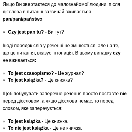
Якщо Ви звертаєтеся до малознайомої людини, після
дієслова в питанні зазвичай вживається
pan/pani/państwo
:
Czy jest pan tu?
- Ви тут?
Іноді порядок слів у реченні не змінюється, але на те,
що це питання, вказує інтонація. В цьому випадку
czy
не вживається:
То jest czasopismo?
- Це журнал?
То jest książka?
- Це книжка?
Щоб побудувати заперечне речення просто поставте
nie
перед дієсловом, а якщо дієслова немає, то перед
словом, яке заперечується:
То jest książka
- Це книжка.
To nie jest książka
- Це не книжка