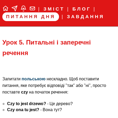
|
ЗМІСТ
|
БЛОГ
|
ПИТАННЯ ДНЯ
|
ЗАВДАННЯ
Урок 5. Питальні і заперечні
речення
Запитати
польською
нескладно. Щоб поставити
питання, яке потребує відповіді "так" або "ні", просто
поставте
czy
на початок речення:
Czy to jest drzewo?
- Це дерево?
Czy ona tu jest?
- Вона тут?